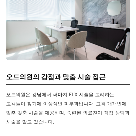
오드의원의 강점과 맞춤 시술 접근
오드의원은 강남에서 써마지 FLX 시술을 고려하는
고객들이 찾기에 이상적인 피부과입니다. 고객 개개인에
맞춘 맞춤 시술을 제공하며, 숙련된 의료진이 직접 상담과
시술을 맡고 있습니다.