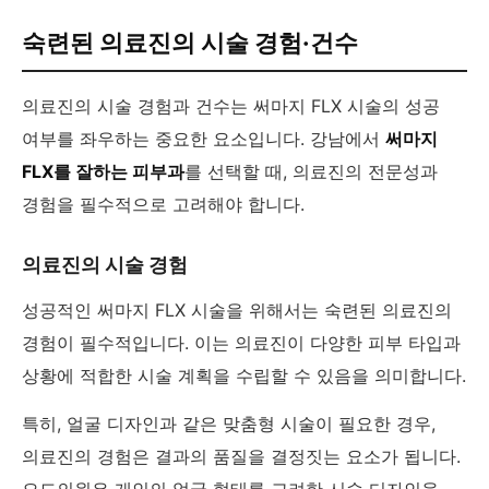
숙련된 의료진의 시술 경험·건수
의료진의 시술 경험과 건수는 써마지 FLX 시술의 성공
여부를 좌우하는 중요한 요소입니다. 강남에서
써마지
FLX를 잘하는 피부과
를 선택할 때, 의료진의 전문성과
경험을 필수적으로 고려해야 합니다.
의료진의 시술 경험
성공적인 써마지 FLX 시술을 위해서는 숙련된 의료진의
경험이 필수적입니다. 이는 의료진이 다양한 피부 타입과
상황에 적합한 시술 계획을 수립할 수 있음을 의미합니다.
특히, 얼굴 디자인과 같은 맞춤형 시술이 필요한 경우,
의료진의 경험은 결과의 품질을 결정짓는 요소가 됩니다.