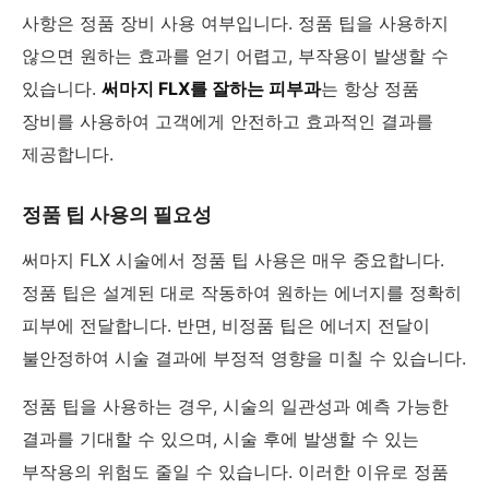
사항은 정품 장비 사용 여부입니다. 정품 팁을 사용하지
않으면 원하는 효과를 얻기 어렵고, 부작용이 발생할 수
있습니다.
써마지 FLX를 잘하는 피부과
는 항상 정품
장비를 사용하여 고객에게 안전하고 효과적인 결과를
제공합니다.
정품 팁 사용의 필요성
써마지 FLX 시술에서 정품 팁 사용은 매우 중요합니다.
정품 팁은 설계된 대로 작동하여 원하는 에너지를 정확히
피부에 전달합니다. 반면, 비정품 팁은 에너지 전달이
불안정하여 시술 결과에 부정적 영향을 미칠 수 있습니다.
정품 팁을 사용하는 경우, 시술의 일관성과 예측 가능한
결과를 기대할 수 있으며, 시술 후에 발생할 수 있는
부작용의 위험도 줄일 수 있습니다. 이러한 이유로 정품