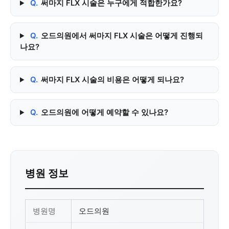
Q.
써마지 FLX 시술은 누구에게 적합한가요?
Q.
오드의원에서 써마지 FLX 시술은 어떻게 진행되
나요?
Q.
써마지 FLX 시술의 비용은 어떻게 되나요?
Q.
오드의원에 어떻게 예약할 수 있나요?
병원 정보
병원명
오드의원