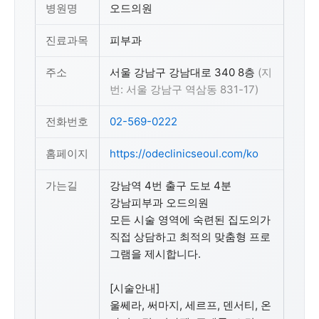
병원명
오드의원
진료과목
피부과
주소
서울 강남구 강남대로 340 8층
(지
번: 서울 강남구 역삼동 831-17)
전화번호
02-569-0222
홈페이지
https://odeclinicseoul.com/ko
가는길
강남역 4번 출구 도보 4분
강남피부과 오드의원
모든 시술 영역에 숙련된 집도의가
직접 상담하고 최적의 맞춤형 프로
그램을 제시합니다.
[시술안내]
울쎄라, 써마지, 세르프, 덴서티, 온