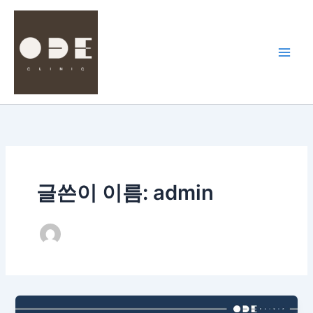
콘
텐
츠
로
건
너
뛰
기
글쓴이 이름: admin