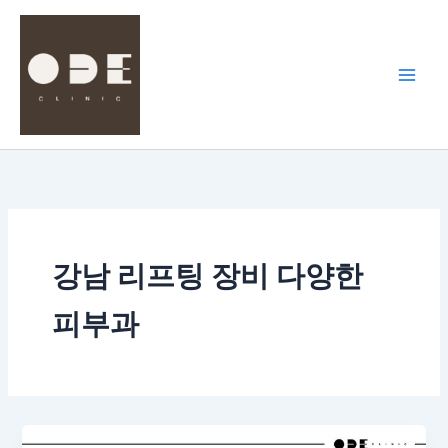
콘
텐
츠
로
건
너
뛰
기
강남 리프팅 장비 다양한
피부과