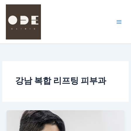
콘
텐
츠
로
건
너
뛰
기
강남 복합 리프팅 피부과