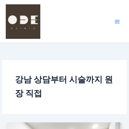
콘
텐
츠
로
건
너
뛰
기
강남 상담부터 시술까지 원
장 직접