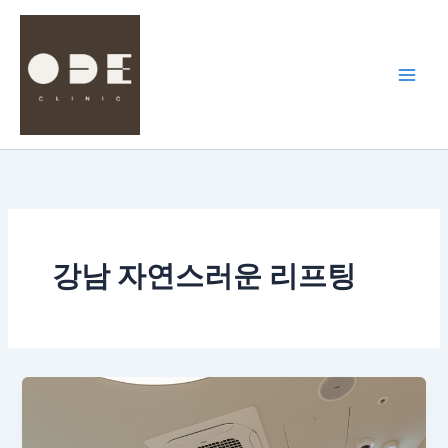
콘
텐
츠
로
건
너
뛰
기
강남 자연스러운 리프팅