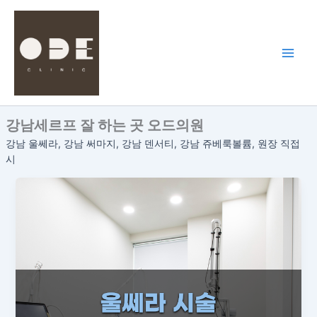
콘
텐
츠
로
건
너
뛰
강남세르프 잘 하는 곳 오드의원
기
강남 울쎄라, 강남 써마지, 강남 덴서티, 강남 쥬베룩볼륨, 원장 직접
시