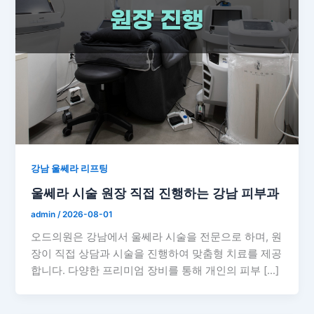
강남 울쎄라 리프팅
울쎄라 시술 원장 직접 진행하는 강남 피부과
admin
/
2026-08-01
오드의원은 강남에서 울쎄라 시술을 전문으로 하며, 원
장이 직접 상담과 시술을 진행하여 맞춤형 치료를 제공
합니다. 다양한 프리미엄 장비를 통해 개인의 피부 […]