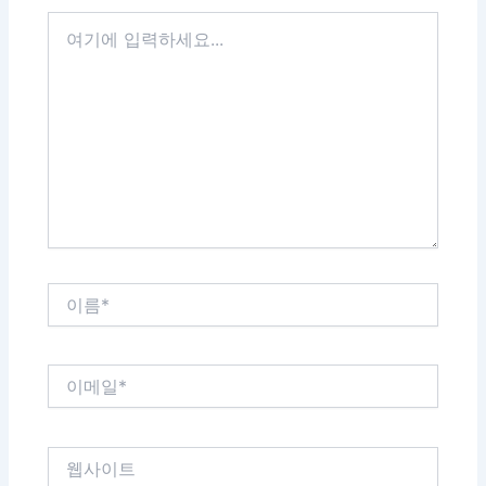
여
기
에
입
력
하
세
요...
이
름
*
이
메
일
*
웹
사