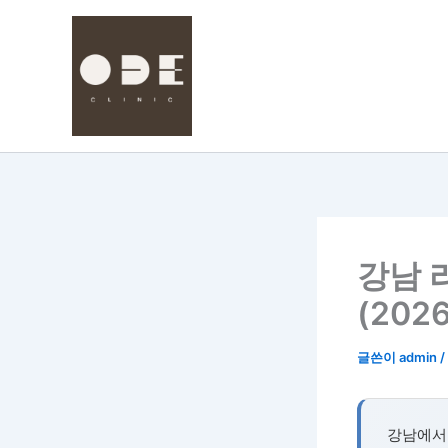
콘
텐
츠
로
건
너
뛰
기
강남 
(2026
글쓴이
admin
/
강남에서