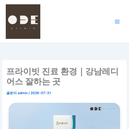
콘
텐
츠
로
건
너
뛰
기
프라이빗 진료 환경｜강남레디
어스 잘하는 곳
글쓴이
admin
/
2026-07-31