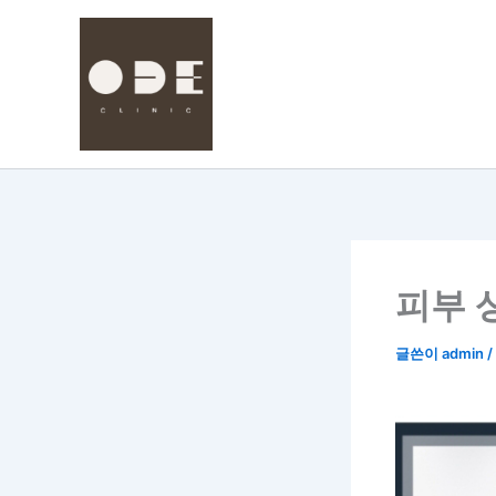
콘
텐
츠
로
건
너
뛰
기
피부 
글쓴이
admin
/